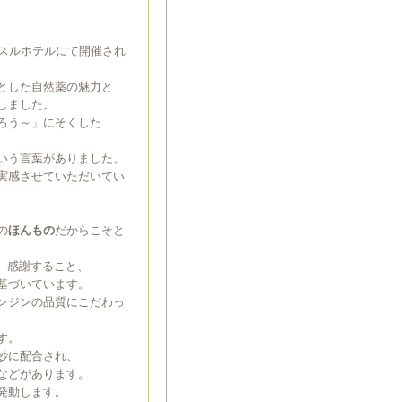
ッスルホテルにて開催され
とした自然薬の魅力と
しました。
ろう～」にそくした
いう言葉がありました。
実感させていただいてい
の
ほんもの
だからこそと
、感謝すること、
基づいています。
ンジンの品質にこだわっ
す。
妙に配合され、
などがあります。
発動します。