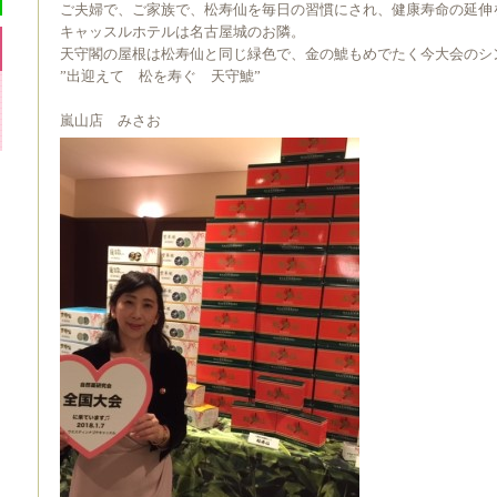
ご夫婦で、ご家族で、松寿仙を毎日の習慣にされ、健康寿命の延伸
キャッスルホテルは名古屋城のお隣。
天守閣の屋根は松寿仙と同じ緑色で、金の鯱もめでたく今大会のシ
”出迎えて 松を寿ぐ 天守鯱”
嵐山店 みさお