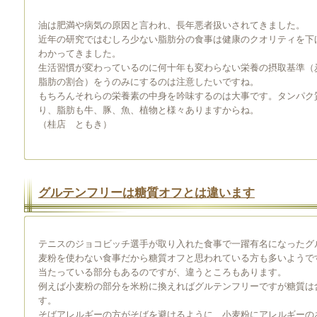
油は肥満や病気の原因と言われ、長年悪者扱いされてきました。
近年の研究ではむしろ少ない脂肪分の食事は健康のクオリティを下
わかってきました。
生活習慣が変わっているのに何十年も変わらない栄養の摂取基準（
脂肪の割合）をうのみにするのは注意したいですね。
もちろんそれらの栄養素の中身を吟味するのは大事です。タンパク
り、脂肪も牛、豚、魚、植物と様々ありますからね。
（桂店 ともき）
グルテンフリーは糖質オフとは違います
テニスのジョコビッチ選手が取り入れた食事で一躍有名になったグ
麦粉を使わない食事だから糖質オフと思われている方も多いようで
当たっている部分もあるのですが、違うところもあります。
例えば小麦粉の部分を米粉に換えればグルテンフリーですが糖質は
す。
そばアレルギーの方がそばを避けるように、小麦粉にアレルギーの