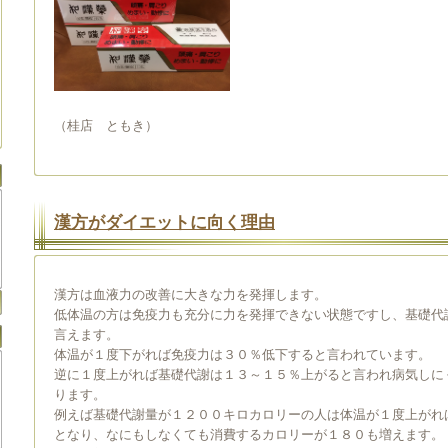
（桂店 ともき）
漢方がダイエットに向く理由
漢方は血液力の改善に大きな力を発揮します。
低体温の方は免疫力も充分に力を発揮できない状態ですし、基礎代
言えます。
体温が１度下がれば免疫力は３０％低下すると言われています。
逆に１度上がれば基礎代謝は１３～１５％上がると言われ病気しに
ります。
例えば基礎代謝量が１２００キロカロリーの人は体温が１度上がれ
となり、なにもしなくても消費するカロリーが１８０も増えます。