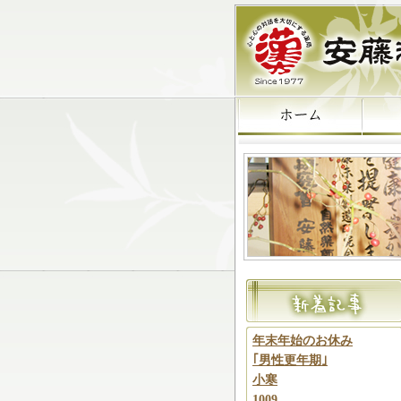
年末年始のお休み
｢男性更年期｣
小寒
1009