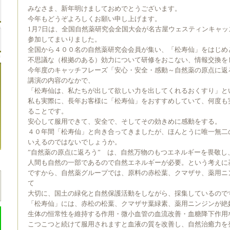
みなさま、新年明けましておめでとうございます。
今年もどうぞよろしくお願い申し上げます。
1月7日は、全国自然薬研究会全国大会が名古屋ウェスティンキャ
参加してまいりました。
全国から４００名の自然薬研究会会員が集い、「松寿仙」をはじめ
不思議な（根拠のある）効力について研修をおこない、情報交換を
今年度のキャッチフレーズ「安心・安全・感動～自然薬の原点に返
講演の内容のなかで、
「松寿仙は、私たちが出して欲しい力を出してくれるおくすり」と
私も実際に、長年お客様に「松寿仙」をおすすめしていて、何度も
ることです。
安心して服用できて、安全で、そしてその効きめに感動をする。
４０年間「松寿仙」と向き合ってきましたが、ほんとうに唯一無二
いえるのではないでしょうか。
”自然薬の原点に返ろう” は、自然万物のもつエネルギーを畏敬し
人間も自然の一部であるので自然エネルギーが必要。という考えに
ですから、自然薬グループでは、原料の赤松葉、クマザサ、薬用ニ
て
大切に、国土の緑化と自然保護活動をしながら、採集しているので
「松寿仙」には、赤松の松葉、クマザサ葉緑素、薬用ニンジンが絶
生体の恒常性を維持する作用・微小血管の血流改善・血糖降下作用
こつこつと続けて服用されますと血液の質を改善し、自然治癒力を