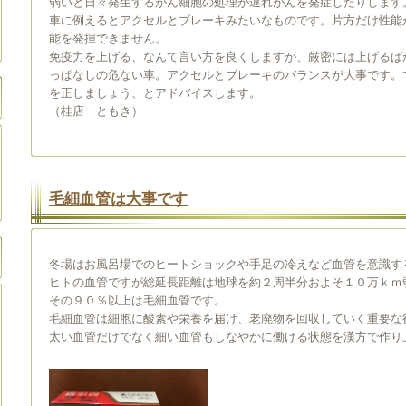
弱いと日々発生するがん細胞の処理が遅れがんを発症したりします
車に例えるとアクセルとブレーキみたいなものです。片方だけ性能
能を発揮できません。
免疫力を上げる、なんて言い方を良くしますが、厳密には上げるば
っぱなしの危ない車。アクセルとブレーキのバランスが大事です。
を正しましょう、とアドバイスします。
（桂店 ともき）
毛細血管は大事です
冬場はお風呂場でのヒートショックや手足の冷えなど血管を意識す
ヒトの血管ですが総延長距離は地球を約２周半分およそ１０万ｋｍ
その９０％以上は毛細血管です。
毛細血管は細胞に酸素や栄養を届け、老廃物を回収していく重要な
太い血管だけでなく細い血管もしなやかに働ける状態を漢方で作り