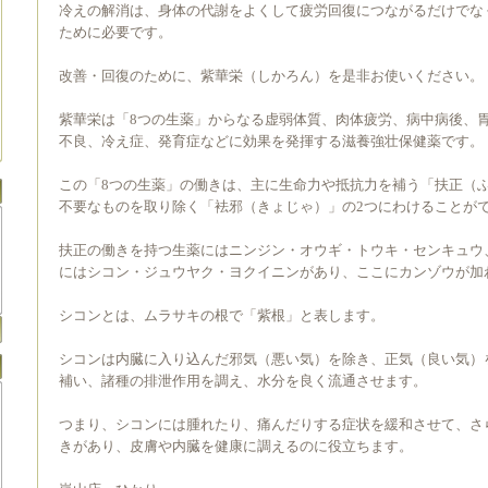
冷えの解消は、身体の代謝をよくして疲労回復につながるだけでな
ために必要です。
改善・回復のために、紫華栄（しかろん）を是非お使いください。
紫華栄は「8つの生薬」からなる虚弱体質、肉体疲労、病中病後、
不良、冷え症、発育症などに効果を発揮する滋養強壮保健薬です。
この「8つの生薬」の働きは、主に生命力や抵抗力を補う「扶正（
不要なものを取り除く「袪邪（きょじゃ）」の2つにわけることが
扶正の働きを持つ生薬にはニンジン・オウギ・トウキ・センキュウ
にはシコン・ジュウヤク・ヨクイニンがあり、ここにカンゾウが加
シコンとは、ムラサキの根で「紫根」と表します。
シコンは内臓に入り込んだ邪気（悪い気）を除き、正気（良い気）
補い、諸種の排泄作用を調え、水分を良く流通させます。
つまり、シコンには腫れたり、痛んだりする症状を緩和させて、さ
きがあり、皮膚や内臓を健康に調えるのに役立ちます。