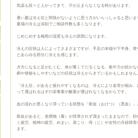
気温も段々と上がってきて、汗が止まらなくなる時があります。
暑い夏は冷え症と関係がないように思う方がいらっしゃると思いま
夏場の冷えは深刻でご相談件数も多くなります。
じめじめする梅雨の湿度も冷えの原因になります。
冷えの症状は人によってさまざまですが、手足の末端や下半身、胃
とあらゆる部分に冷えを感じます。
夕方になると足がむくむ、体が重くてだるくなる、集中力が続かな
痢や便秘をしやすいなどの症状は冷えからきているかもしれません
「冷え症」があると疲れやすくなるのは、冷えにより血管が縮み、
って運ばれるはずの栄養素や酸素が運ばれなくなるからです。
血の流れが悪くなり滞っている状態を「瘀血（おけつ）（悪血）」
瘀血があると、老廃物（毒）が排泄されず溜まったままなので、顔
く疲労、精神の疲労、めまい、肩こり、痔（じ）や女性の月経障害
ます。