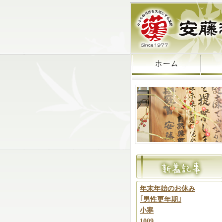
年末年始のお休み
｢男性更年期｣
小寒
1009