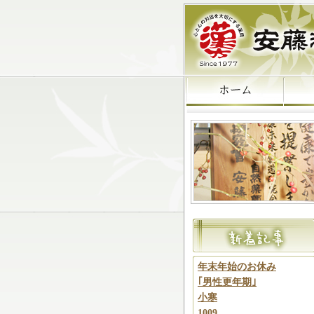
年末年始のお休み
｢男性更年期｣
小寒
1009