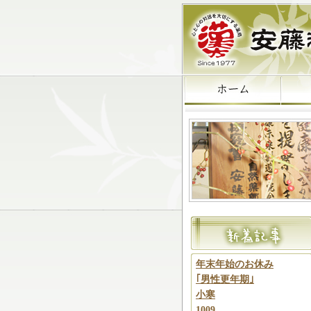
年末年始のお休み
｢男性更年期｣
小寒
1009